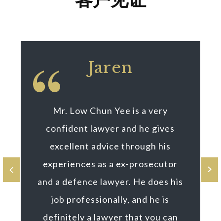
Jaren
Mr. Low Chun Yee is a very
confident lawyer and he gives
excellent advice through his
experiences as a ex-prosecutor
Previous
Next
and a defence lawyer. He does his
job professionally, and he is
definitely a lawyer that you can